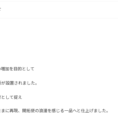
せ
」
の増加を目的として
所が設置されました。
財として捉え
ままに再現、開拓使の浪漫を感じる一品へと仕上げました。