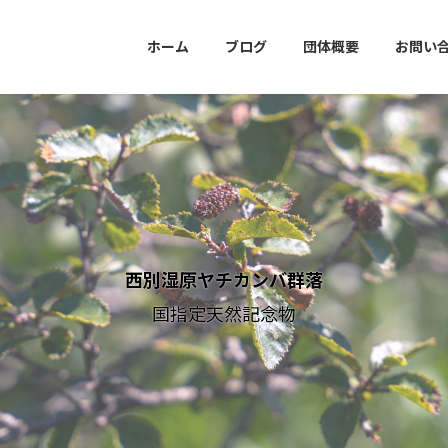
ホーム
ブログ
団体概要
お問い
西別湿原ヤチカンバ群落
国指定天然記念物