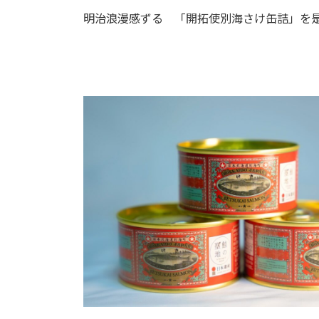
明治浪漫感ずる 「開拓使別海さけ缶詰」を