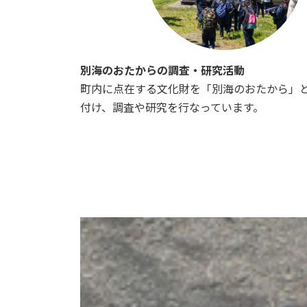
別海のおたからの調査・研究活動
町内に点在する文化財を「別海のおたから」
付け、調査や研究を行なっています。
カ
バ
ー
リ
ン