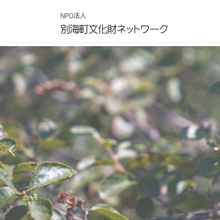
コ
ナ
ン
ビ
テ
ゲ
ン
ー
ツ
シ
へ
ョ
ス
ン
キ
に
ッ
移
プ
動