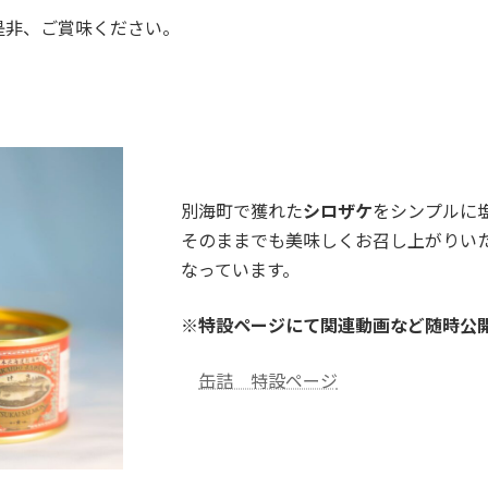
是非、ご賞味ください。
別海町で獲れた
シロザケ
をシンプルに
そのままでも美味しくお召し上がりい
なっています。
※特設ページにて関連動画など随時公
缶詰 特設ページ