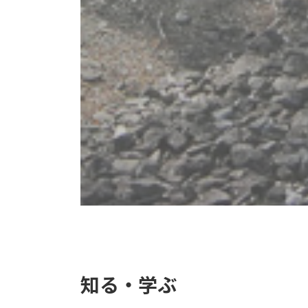
ク
知る・学ぶ