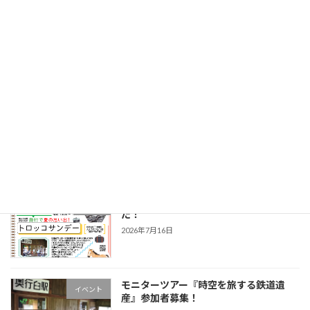
旧奥行臼駅こどもの日イベント開催のお
イベント
知らせ
2026年5月1日
令和8年５月５日（日）午前１０時から正午頃
まで『旧奥行臼駅こどもの日イベント』を開催
します。
続きを読む
最近の投稿
【トロッコサンデー】チラシできまし
未分類
た！
2026年7月16日
モニターツアー『時空を旅する鉄道遺
イベント
産』参加者募集！